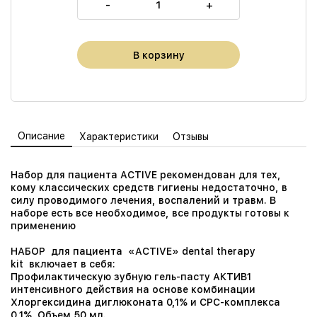
-
+
В корзину
Описание
Характеристики
Отзывы
Набор для пациента ACTIVE рекомендован для тех,
кому классических средств гигиены недостаточно, в
силу проводимого лечения, воспалений и травм. В
наборе есть все необходимое, все продукты готовы к
применению
НАБОР для пациента «ACTIVE» dental therapy
kit включает в себя:
Профилактическую зубную гель-пасту АКТИВ1
интенсивного действия на основе комбинации
Хлоргексидина диглюконата 0,1% и СРС-комплекса
0,1%. Объем 50 мл.